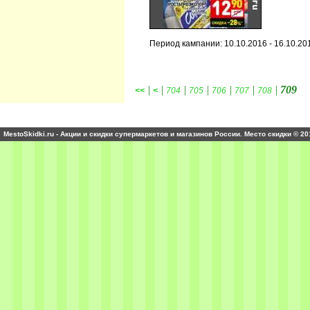
Период кампании: 10.10.2016 - 16.10.20
|
|
|
|
|
|
|
709
<<
<
704
705
706
707
708
MestoSkidki.ru - Акции и скидки супермаркетов и магазинов России. Место скидки © 20