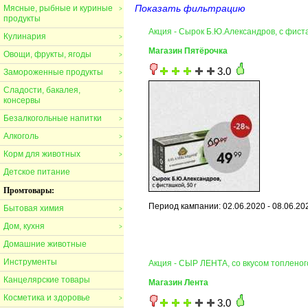
Показать фильтрацию
Мясные, рыбные и куриные
>
продукты
Акция - Сырок Б.Ю.Александров, с фист
Кулинария
>
Магазин Пятёрочка
Овощи, фрукты, ягоды
>
3.0
Замороженные продукты
>
Сладости, бакалея,
>
консервы
Безалкогольные напитки
>
Алкоголь
>
Корм для животных
>
Детское питание
Промтовары:
Период кампании: 02.06.2020 - 08.06.20
Бытовая химия
>
Дом, кухня
>
Домашние животные
Инструменты
Акция - СЫР ЛЕНТА, со вкусом топленог
Канцелярские товары
Магазин Лента
Косметика и здоровье
>
3.0