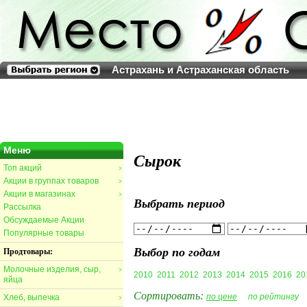
Астрахань и Астраханская область
Меню
Сырок
Топ акций
>
Акции в группах товаров
>
Акции в магазинах
>
Выбрать период
Рассылка
Обсуждаемые Акции
Популярные товары
Выбор по годам
Продтовары:
Молочные изделия, сыр,
>
2010
2011
2012
2013
2014
2015
2016
20
яйца
Сортировать:
по цене
по рейтингу
Хлеб, выпечка
>